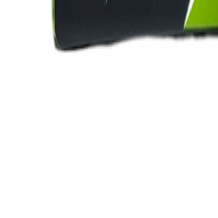
Productos
Relacionados
Motor
En Stock
VALVULA PCV 90480-18001-BR Brunner
VALVULA PCV 90480-18001-BR con tecnología alemana
Ver detalles
Agregar a cotización
Motor
En Stock
VALVULA PCV 55558118-BR Brunner
VALVULA PCV 55558118-BR con tecnología alemana
Ver detalles
Agregar a cotización